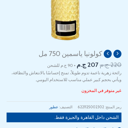
السعر
السعر
كولونيا ياسمين 750 مل
الأصلي
الحالي
220
ج.م
207
ج.م
+ 90 ج.م للشحن
هو:
هو:
207 EGP.
220 EGP.
رائحة زهرية ناعمة تدوم طويلاً، تمنح إحساسًا بالانتعاش والنظافة،
ويأتي بحجم كبير عملي مناسب للاستخدام اليومي.
غير متوفر في المخزون
رمز المنتج:
6221125002302
التصنيف:
عطور
الشحن داخل القاهرة والجيزة فقط.