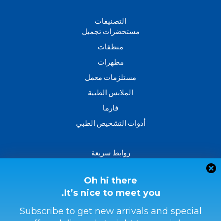
d
b
o
i
e
o
n
k
التصنيفات
-
مستحضرات تجميل
f
منظفات
مطهرات
مستلزمات معمل
الملابس الطبية
فارما
أدوات التشخيص الطبي
روابط سريعة
من نحن؟
اتصل بنا
Oh hi there
It’s nice to meet you.
سياسة الاسترداد والاسترجاع
الشروط والأحكام
Subscribe to get new arrivals and special