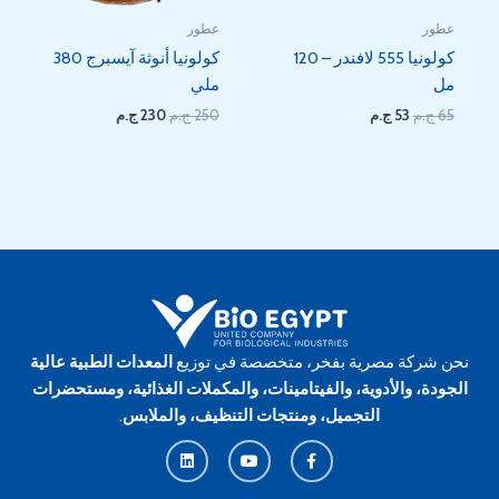
عطور
عطور
كولونيا 555 لافندر – 120
كولونيا أنوثة آيسبرج 380
مل
ملي
65
ج.م
53
ج.م
250
ج.م
230
ج.م
نحن شركة مصرية بفخر، متخصصة في توزيع
المعدات الطبية عالية
الجودة، والأدوية، والفيتامينات، والمكملات الغذائية، ومستحضرات
التجميل، ومنتجات التنظيف، والملابس
.
L
Y
F
i
o
a
n
u
c
k
t
e
e
u
b