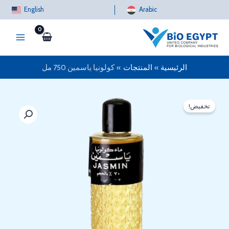
خطي
English
Arabic
لى
لمحتوى
الرئيسية
المنتجات
كولونيا ياسمين 750 مل
تخفيض!