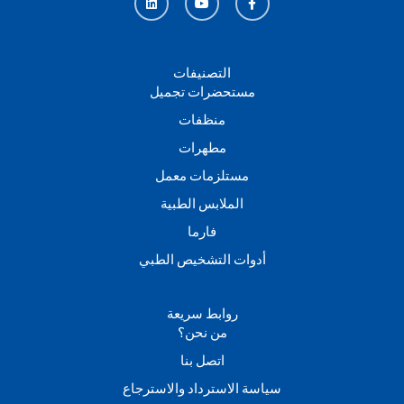
n
u
c
k
t
e
e
u
b
d
b
o
i
e
o
n
k
التصنيفات
-
مستحضرات تجميل
f
منظفات
مطهرات
مستلزمات معمل
الملابس الطبية
فارما
أدوات التشخيص الطبي
روابط سريعة
من نحن؟
اتصل بنا
سياسة الاسترداد والاسترجاع