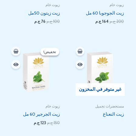
زيوت خام
زيوت خام
زيت الجوجوبا 60 مل
زيت زيتون 50مل
200
ج.م
164
ج.م
100
ج.م
76
ج.م
السعر
السعر
الأصلي
الحالي
تخفيض!
تخفيض!
هو:
هو:
123 EGP.
150 EGP.
غير متوفر في المخزون
مستحضرات تجميل
زيوت خام
زيت النعناع
زيت الجرجير 60 مل
150
ج.م
123
ج.م