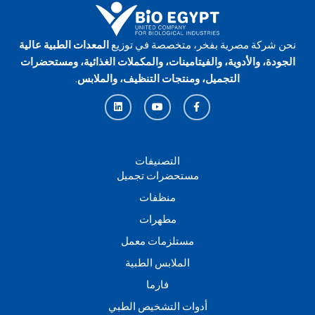
نحن شركة مصرية بفخر، متخصصة في توزيع
المعدات الطبية عالية
الجودة، والأدوية، والفيتامينات، والمكملات الغذائية، ومستحضرات
التجميل، ومنتجات التنظيف، والملابس
.
L
Y
F
i
o
a
n
u
c
k
t
e
e
u
b
d
b
o
i
e
o
n
k
التصنيفات
-
مستحضرات تجميل
f
منظفات
مطهرات
مستلزمات معمل
الملابس الطبية
فارما
أدوات التشخيص الطبي