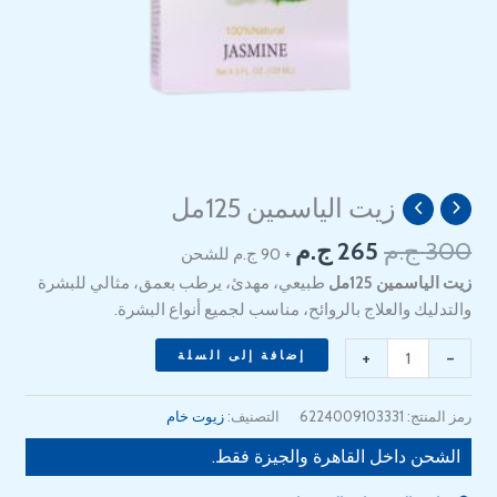
السعر
السعر
زيت الياسمين 125مل
كمية
الأصلي
الحالي
Jasmine
300
ج.م
265
ج.م
+ 90 ج.م للشحن
هو:
هو:
Oil
265 EGP.
300 EGP.
زيت الياسمين 125مل
طبيعي، مهدئ، يرطب بعمق، مثالي للبشرة
125ml
والتدليك والعلاج بالروائح، مناسب لجميع أنواع البشرة.
+
-
إضافة إلى السلة
رمز المنتج:
6224009103331
التصنيف:
زيوت خام
الشحن داخل القاهرة والجيزة فقط.