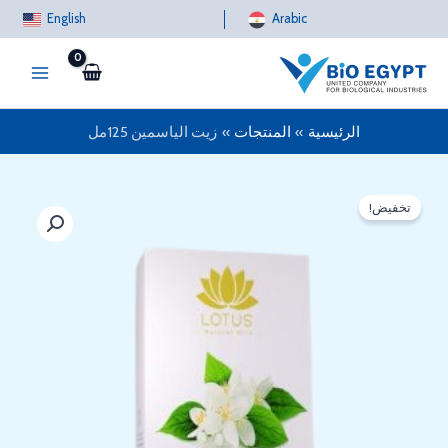
خطي
English
Arabic
لى
لمحتوى
الرئيسية
المنتجات
زيت الياسمين 125مل
تخفيض!