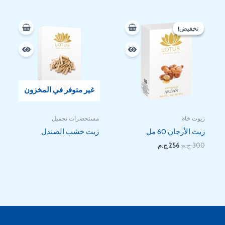
السعر
السعر
الأصلي
الحالي
تخفيض!
تخفيض!
هو:
هو:
256 EGP.
300 EGP.
غير متوفر في المخزون
زيوت خام
مستحضرات تجميل
زيت الأرجان 60 مل
زيت خشب الصندل
300
ج.م
256
ج.م