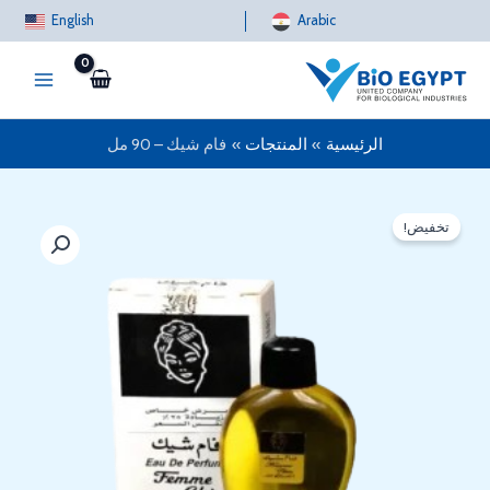
خطي
English
Arabic
لى
لمحتوى
الرئيسية
المنتجات
فام شيك – 90 مل
تخفيض!