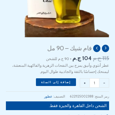
السعر
السعر
فام شيك – 90 مل
كمية
الأصلي
الحالي
Femme
115
ج.م
104
ج.م
+ 90 ج.م للشحن
هو:
هو:
chic
104 EGP.
115 EGP.
عطر أنثوي وأنيق يمزج بين النفحات الزهرية والفاكهية المنعشة،
90
ليمنحك إحساسًا بالثقة والجاذبية طوال اليوم.
ml
+
-
إضافة إلى السلة
رمز المنتج:
6221125002388
التصنيف:
عطور
الشحن داخل القاهرة والجيزة فقط.