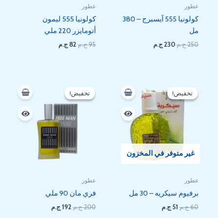
عطور
عطور
كولونيا 555 آيسبرج – 380
كولونيا 555 ليمون
مل
أتومايزر 220 ملي
250
ج.م
230
ج.م
95
ج.م
82
ج.م
السعر
السعر
السعر
السعر
الأصلي
الحالي
الأصلي
الحالي
تخفيض!
تخفيض!
تخفيض!
تخفيض!
هو:
هو:
هو:
هو:
192 EGP.
200 EGP.
51 EGP.
60 EGP.
غير متوفر في المخزون
عطور
عطور
برفيوم سيكريه – 30 مل
فري مان 90 ملي
60
ج.م
51
ج.م
200
ج.م
192
ج.م