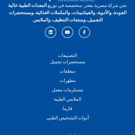
نحن شركة مصرية بفخر، متخصصة في توزيع
المعدات الطبية عالية
الجودة، والأدوية، والفيتامينات، والمكملات الغذائية، ومستحضرات
التجميل، ومنتجات التنظيف، والملابس
.
L
Y
F
i
o
a
n
u
c
k
t
e
e
u
b
d
b
o
i
e
o
n
k
التصنيفات
-
مستحضرات تجميل
f
منظفات
مطهرات
مستلزمات معمل
الملابس الطبية
فارما
أدوات التشخيص الطبي