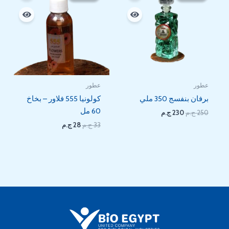
28 EGP.
33 EGP.
230 EGP.
250 EGP.
عطور
عطور
برفان بنفسج 350 ملي
كولونيا 555 فلاور – بخاخ
60 مل
250
ج.م
230
ج.م
33
ج.م
28
ج.م