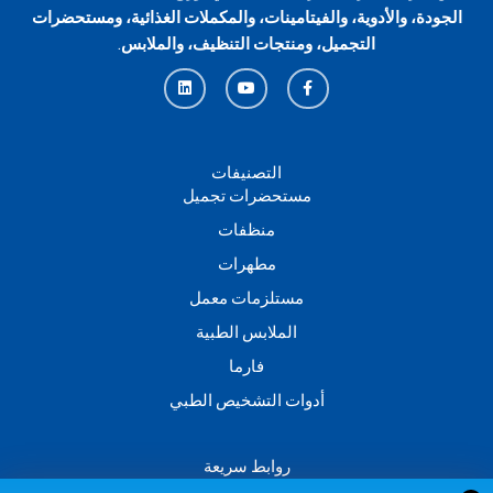
الجودة، والأدوية، والفيتامينات، والمكملات الغذائية، ومستحضرات
التجميل، ومنتجات التنظيف، والملابس
.
L
Y
F
i
o
a
n
u
c
k
t
e
e
u
b
d
b
o
i
e
o
n
k
التصنيفات
-
مستحضرات تجميل
f
منظفات
مطهرات
مستلزمات معمل
الملابس الطبية
فارما
أدوات التشخيص الطبي
روابط سريعة
من نحن؟