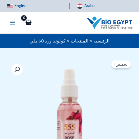
خطي
English
Arabic
لى
لمحتوى
الرئيسية
المنتجات
كولونيا ورد 60 ملي
تخفيض!