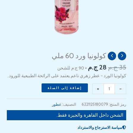
السعر
السعر
كولونيا ورد 60 ملي
كمية
الأصلي
الحالي
Cologne
35
ج.م
28
ج.م
+ 90 ج.م للشحن
هو:
هو:
Rose
28 EGP.
35 EGP.
كولونيا الورد - عطر زهري ناعم يعتمد على الرائحة الطبيعية للورود.
60ml
+
-
إضافة إلى السلة
رمز المنتج:
6221125180079
التصنيف:
عطور
الشحن داخل القاهرة والجيزة فقط.
سياسة الاسترجاع والاسترداد