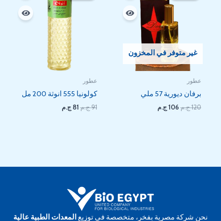
81 EGP.
91 EGP.
106 EGP.
120 EGP.
غير متوفر في المخزون
عطور
عطور
برفان ديورية 57 ملي
كولونيا 555 انوثة 200 مل
120
ج.م
106
ج.م
91
ج.م
81
ج.م
نحن شركة مصرية بفخر، متخصصة في توزيع
المعدات الطبية عالية