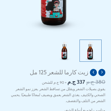
السعر
السعر
زيت كارما للشعر 125 مل
كمية
الأصلي
الحالي
Karma
380
ج.م
337
ج.م
+ 90 ج.م للشحن
هو:
هو:
Hair
337 EGP.
380 EGP.
يقوي بصيلات الشعر ويقلل من تساقط الشعر. يعزز نمو الشعر
Oil
الصحي والكثيف. يغذي الشعر بعمق ويضيف لمعانًا طبيعيًا. يحمي
125ml
الشعر من التلف والتقصف.
مناسب لجميع أنواع الشعر.