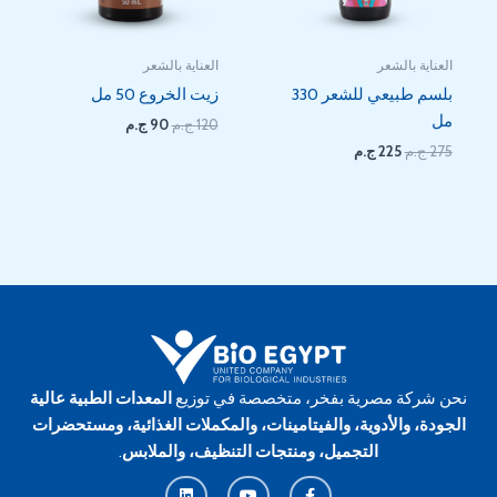
العناية بالشعر
العناية بالشعر
بلسم طبيعي للشعر 330
زيت الخروع 50 مل
مل
120
ج.م
90
ج.م
275
ج.م
225
ج.م
نحن شركة مصرية بفخر، متخصصة في توزيع
المعدات الطبية عالية
الجودة، والأدوية، والفيتامينات، والمكملات الغذائية، ومستحضرات
التجميل، ومنتجات التنظيف، والملابس
.
L
Y
F
i
o
a