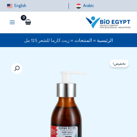
خطي
English
Arabic
لى
لمحتوى
الرئيسية
المنتجات
زيت كارما للشعر 125 مل
تخفيض!