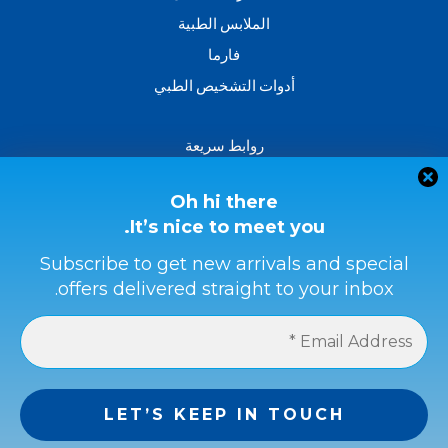
الملابس الطبية
فارما
أدوات التشخيص الطبي
روابط سريعة
من نحن؟
اتصل بنا
Oh hi there
It’s nice to meet you.
سياسة الاسترداد والاسترجاع
الشروط والأحكام
Subscribe to get new arrivals and special
offers delivered straight to your inbox.
سياسة الخصوصية
طرق الدفع
حماية المشتري
احصل على كامل المبلغ إذا لم يكن المنتج كما في الوصف أو إذا
لم يتم استلامه