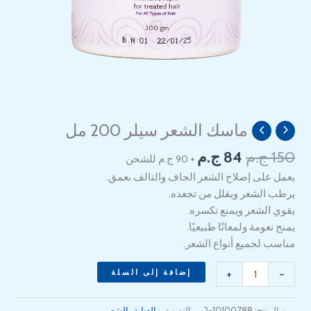
السعر
السعر
ماسك الشعر سيلر 200 مل
كمية
الأصلي
الحالي
Seler
150
ج.م
84
ج.م
+ 90 ج.م للشحن
هو:
هو:
Hair
84 EGP.
150 EGP.
يعمل على إصلاح الشعر الجاف والتالف بعمق.
Mask
يرطب الشعر ويقلل من تجعده.
200ml
يقوي الشعر ويمنع تكسره.
يمنح نعومة ولمعانًا طبيعيًا.
مناسب لجميع أنواع الشعر.
+
-
إضافة إلى السلة
رمز المنتج:
10100788-2
التصنيف:
العناية بالشعر