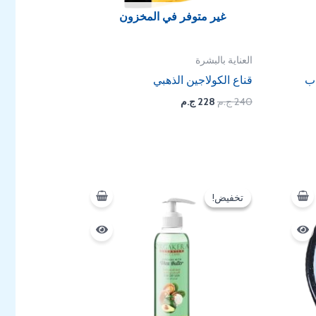
غير متوفر في المخزون
العناية بالبشرة
اب
قناع الكولاجين الذهبي
240
ج.م
228
ج.م
السعر
السعر
الأصلي
الحالي
تخفيض!
تخفيض!
هو:
هو:
194 EGP.
250 EGP.