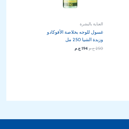
العناية بالبشرة
غسول للوجه بخلاصة الأفوكادو
وزبدة الشيا 250 مل
250
ج.م
194
ج.م