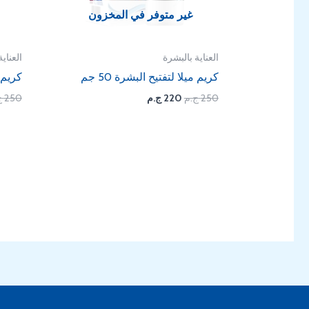
غير متوفر في المخزون
العناية بالبشرة
العناي
كريم ميلا لتفتيح البشرة 50 جم
كريم 
250
ج.م
220
ج.م
250
ج