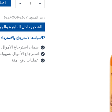
 EGP.
530 EGP.
Oil
+
-
إضاف
120ml
رمز المنتج:
6224001426391
الشحن داخل القاهرة والجي
سياسة الاسترجاع والاسترداد
ضمان استرجاع الأموال 
استرجاع الأموال بسهولة
عمليات دفع آمنة