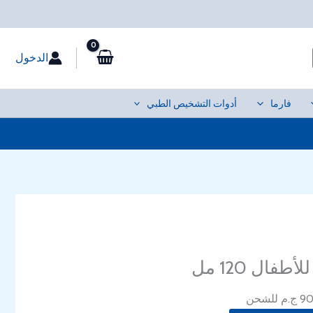
الدخول
فارما
أدوات التشخيص الطبي
سعر
فال 120 مل
حالي
: