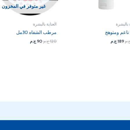
غير متوفر في المخزون
ة بالبشرة
العناية بالبشرة
ناعم ومتوهج
مرطب الشفاه 30مل
.م
189
ج.م
120
ج.م
90
ج.م