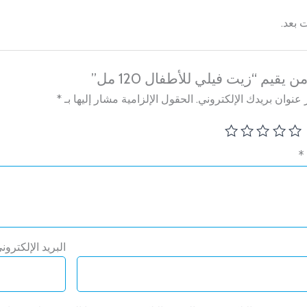
 بعد.
 يقيم “زيت فيلي للأطفال 120 مل”
عنوان بريدك الإلكتروني.
الحقول الإلزامية مشار إليها بـ
*
*
Oh hi there
It’s nice to meet you.
Subscribe to get new arrivals and special
البريد الإلكترو
offers delivered straight to your inbox.