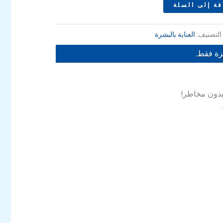
281
ة إلى السلة
التصنيف:
العناية بالبشرة
زة فقط.
بدون مخاطر!