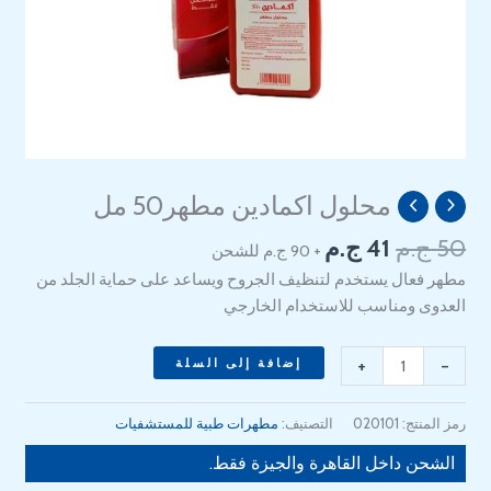
السعر
السعر
محلول اكمادين مطهر50 مل
كمية
الأصلي
الحالي
Uccmadin
50
ج.م
41
ج.م
+ 90 ج.م للشحن
هو:
هو:
Solution
41 EGP.
50 EGP.
مطهر فعال يستخدم لتنظيف الجروح ويساعد على حماية الجلد من
50
العدوى ومناسب للاستخدام الخارجي
ml
+
-
إضافة إلى السلة
رمز المنتج:
020101
التصنيف:
مطهرات طبية للمستشفيات
الشحن داخل القاهرة والجيزة فقط.