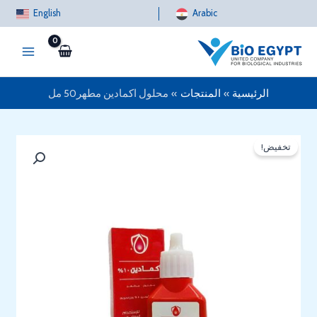
خطي
English
Arabic
لى
لمحتوى
الرئيسية
المنتجات
محلول اكمادين مطهر50 مل
تخفيض!