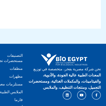
التصنيفات
مستحضرات تج
منظفات
نحن شركة مصرية بفخر، متخصصة في توزيع
المعدات الطبية عالية الجودة، والأدوية،
مطهرات
والفيتامينات، والمكملات الغذائية، ومستحضرات
مستلزمات معم
التجميل، ومنتجات التنظيف، والملابس
.
الملابس الطبية
L
Y
F
i
o
a
n
u
c
فارما
k
t
e
e
u
b