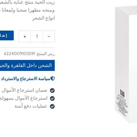
 EGP.
160 EGP.
زيت الحية منتج عناية بالشع
–
ومنحه مظهرا صحيا ولمعانا ط
60
انواع الشعر
ml
+
-
إضاف
رمز المنتج:
6224009103591
الشحن داخل القاهرة والجي
سياسة الاسترجاع والاسترداد
ضمان استرجاع الأموال 
استرجاع الأموال بسهولة
عمليات دفع آمنة