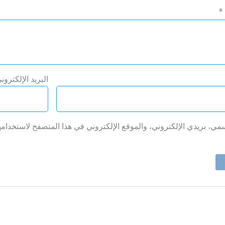
*
Oh hi there
البريد الإلكترو
It’s nice to meet you.
Subscribe to get new arrivals and special
offers delivered straight to your inbox.
ي، بريدي الإلكتروني، والموقع الإلكتروني في هذا المتصفح لاستخدامها
We don’t spam! Read our
privacy policy
for more info.