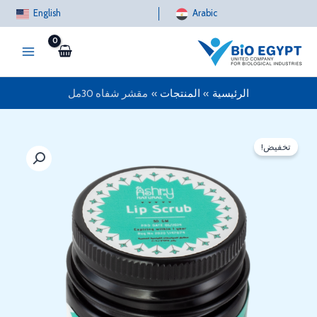
خطي
English
Arabic
لى
لمحتوى
الرئيسية
المنتجات
مقشر شفاه 30مل
تخفيض!