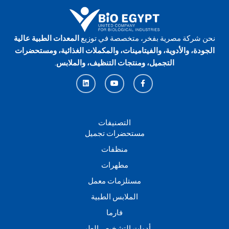
نحن شركة مصرية بفخر، متخصصة في توزيع
المعدات الطبية عالية
الجودة، والأدوية، والفيتامينات، والمكملات الغذائية، ومستحضرات
التجميل، ومنتجات التنظيف، والملابس
.
L
Y
F
i
o
a
n
u
c
k
t
e
e
u
b
d
b
o
i
e
o
n
k
التصنيفات
-
مستحضرات تجميل
f
منظفات
مطهرات
مستلزمات معمل
الملابس الطبية
فارما
أدوات التشخيص الطبي