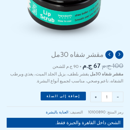
السعر
السعر
مقشر شفاه 30مل
كمية
الأصلي
الحالي
Lip
100
ج.م
67
ج.م
+ 90 ج.م للشحن
هو:
هو:
Scrub
67 EGP.
100 EGP.
مقشر شفاه 30مل
يقشر بلطف، يزيل الجلد الميت، يغذي ويرطب
30ml
الشفاه، ناعم وصحي، مناسب لجميع أنواع البشرة.
+
-
إضافة إلى السلة
رمز المنتج:
10100890
التصنيف:
العناية بالبشرة
الشحن داخل القاهرة والجيزة فقط.