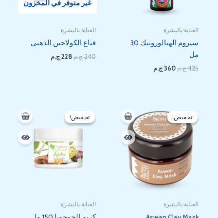
غير متوفر في المخزون
العناية بالبشرة
العناية بالبشرة
سيروم الهيالورونيك 30
قناع الكولاجين الذهبي
مل
240
ج.م
228
ج.م
425
ج.م
360
ج.م
السعر
السعر
السعر
السعر
الأصلي
الحالي
الأصلي
الحالي
تخفيض!
تخفيض!
تخفيض!
تخفيض!
هو:
هو:
هو:
هو:
153 EGP.
200 EGP.
202 EGP.
245 EGP.
العناية بالبشرة
العناية بالبشرة
Aswan Clay Mask
كريم الجوجوبا 150 مل