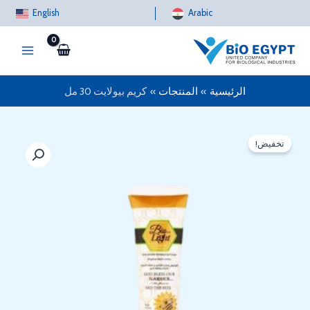
خطي
English
Arabic
لى
لمحتوى
الرئيسية
المنتجات
كريم بيولايت 30 مل
تخفيض!