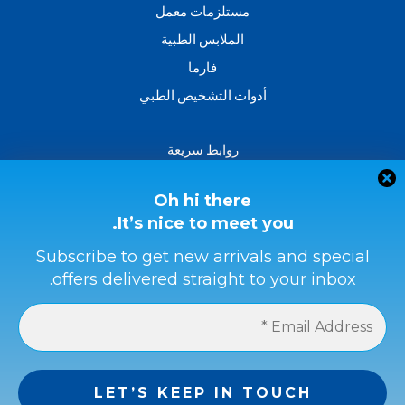
مستلزمات معمل
الملابس الطبية
فارما
أدوات التشخيص الطبي
روابط سريعة
من نحن؟
اتصل بنا
Oh hi there
It’s nice to meet you.
سياسة الاسترداد والاسترجاع
الشروط والأحكام
Subscribe to get new arrivals and special
offers delivered straight to your inbox.
سياسة الخصوصية
طرق الدفع
حماية المشتري
احصل على كامل المبلغ إذا لم يكن المنتج كما في الوصف أو إذا