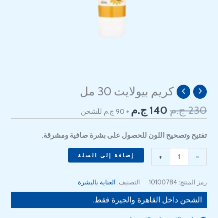
السعر
السعر
كريم بيولايت 30 مل
كمية
الأصلي
الحالي
Biolight
230
ج.م
140
ج.م
+ 90 ج.م للشحن
هو:
هو:
Cream
140 EGP.
230 EGP.
30ml
تفتيح وتصحيح اللون للحصول على بشرة صافية ومشرقة.
+
-
إضافة إلى السلة
رمز المنتج:
10100784
التصنيف:
العناية بالبشرة
الشحن داخل القاهرة والجيزة فقط.