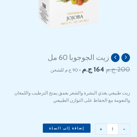
السعر
السعر
زيت الجوجوبا 60 مل
كمية
الأصلي
الحالي
Jojoba
200
ج.م
164
ج.م
+ 90 ج.م للشحن
هو:
هو:
oil
164 EGP.
200 EGP.
60
ml
زيت طبيعي يغذي البشرة والشعر بعمق يمنح الترطيب واللمعان
والنعومة مع الحفاظ على التوازن الطبيعي
+
-
إضافة إلى السلة