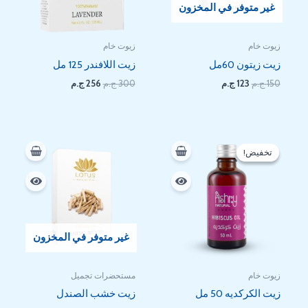
غير متوفر في المخزون
زيوت خام
زيوت خام
زيت زيتون 60مل
زيت اللافندر 125 مل
150
ج.م
123
ج.م
300
ج.م
256
ج.م
السعر
السعر
الأصلي
الحالي
تخفيض!
تخفيض!
هو:
هو:
112 EGP.
145 EGP.
غير متوفر في المخزون
زيوت خام
مستحضرات تجميل
زيت الكركديه 50 مل
زيت خشب الصندل