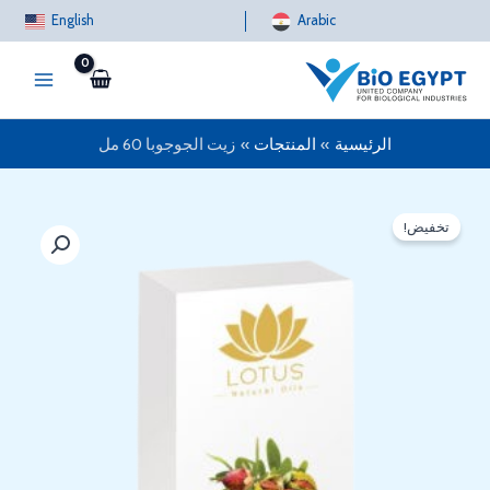
خطي
English
Arabic
لى
لمحتوى
الرئيسية
المنتجات
زيت الجوجوبا 60 مل
تخفيض!