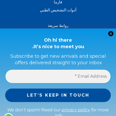
فارما
أدوات التشخيص الطبي
روابط سريعة
من نحن؟
اتصل بنا
Oh hi there
It’s nice to meet you.
سياسة الاسترداد والاسترجاع
الشروط والأحكام
Subscribe to get new arrivals and special
offers delivered straight to your inbox.
سياسة الخصوصية
طرق الدفع
حماية المشتري
احصل على كامل المبلغ إذا لم يكن المنتج كما في الوصف أو إذا
لم يتم استلامه
We don’t spam! Read our
privacy policy
for more
info.