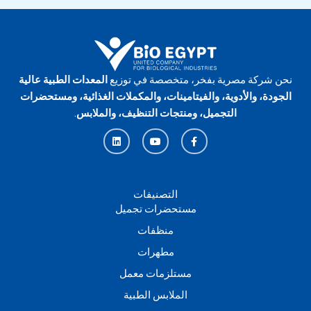
نحن شركة مصرية بفخر، متخصصة في توزيع
المعدات الطبية عالية
الجودة، والأدوية، والفيتامينات، والمكملات الغذائية، ومستحضرات
التجميل، ومنتجات التنظيف، والملابس
.
L
Y
F
i
o
a
n
u
c
k
t
e
e
u
b
d
b
o
i
e
o
n
k
التصنيفات
-
مستحضرات تجميل
f
منظفات
مطهرات
مستلزمات معمل
الملابس الطبية